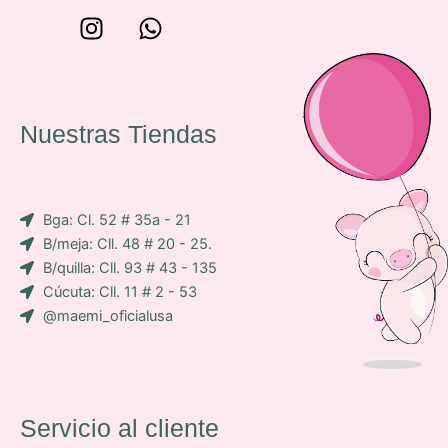
W
I
W
o
n
h
n
s
a
c
t
t
e
a
s
Nuestras Tiendas
p
g
a
-
r
p
i
a
p
Bga: Cl. 52 # 35a - 21
c
m
B/meja: Cll. 48 # 20 - 25.
o
B/quilla: Cll. 93 # 43 - 135
n
Cúcuta: Cll. 11 # 2 - 53
-
@maemi_oficialusa
f
a
c
e
b
Servicio al cliente