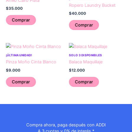
Anillo Cairo Plata
Ropero Laundry Bucket
$
35.000
$
40.000
Comprar
Comprar
¡ÚLTIMA UNIDAD!
SOLO 3 DISPONIBLES
Pinza Moño Cinta Blanco
Balaca Maquillaje
$
9.000
$
12.000
Comprar
Comprar
Compra ahora, paga después con ADDI
A 3 cuotas y 0% de interés.*