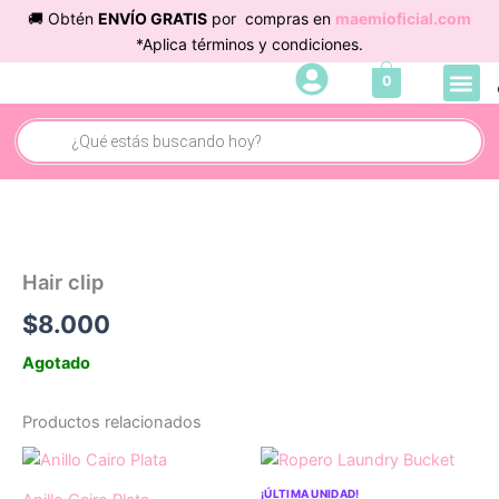
Ir
🚚 Obtén
ENVÍO GRATIS
por compras en
maemioficial.com
al
*Aplica términos y condiciones.
contenido
Me
0
Búsqueda
de
productos
Hair clip
$
8.000
Agotado
Productos relacionados
¡ÚLTIMA UNIDAD!