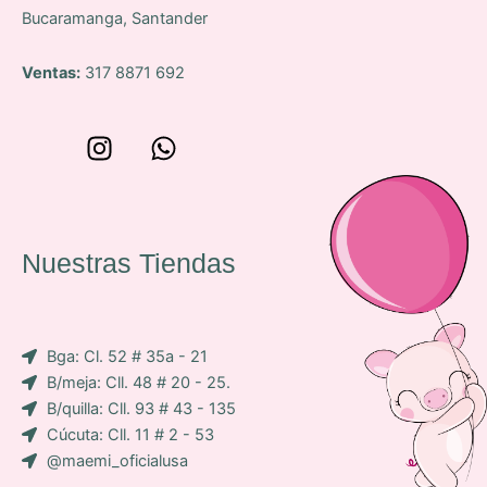
Bucaramanga, Santander
Ventas:
317 8871 692
W
I
W
o
n
h
n
s
a
c
t
t
e
a
s
Nuestras Tiendas
p
g
a
-
r
p
i
a
p
Bga: Cl. 52 # 35a - 21
c
m
B/meja: Cll. 48 # 20 - 25.
o
B/quilla: Cll. 93 # 43 - 135
n
Cúcuta: Cll. 11 # 2 - 53
-
@maemi_oficialusa
f