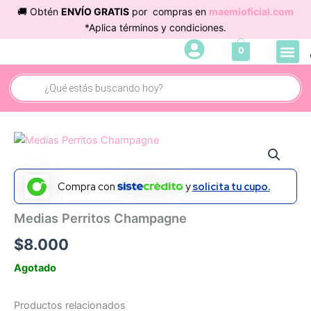
Ir
🚚 Obtén
ENVÍO GRATIS
por compras en
maemioficial.com
al
*Aplica términos y condiciones.
contenido
Me
0
Búsqueda
de
productos
Compra con
y
solicita tu cupo.
Medias Perritos Champagne
$
8.000
Agotado
Productos relacionados