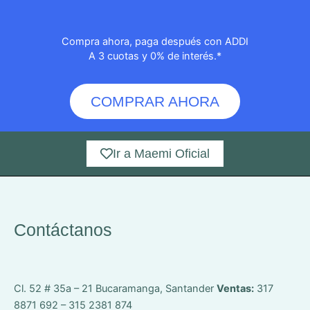
Compra ahora, paga después con ADDI
A 3 cuotas y 0% de interés.*
COMPRAR AHORA
Ir a Maemi Oficial
Contáctanos
Cl. 52 # 35a – 21
Bucaramanga, Santander
Ventas:
317
8871 692 – 315 2381 874