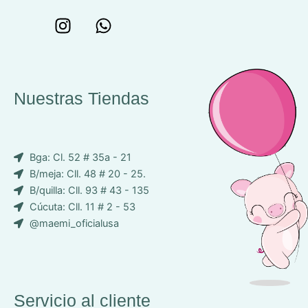
W
I
W
o
n
h
n
s
a
c
t
t
e
a
s
Nuestras Tiendas
p
g
a
-
r
p
i
a
p
Bga: Cl. 52 # 35a - 21
c
m
B/meja: Cll. 48 # 20 - 25.
o
B/quilla: Cll. 93 # 43 - 135
n
Cúcuta: Cll. 11 # 2 - 53
-
@maemi_oficialusa
f
a
c
e
b
Servicio al cliente