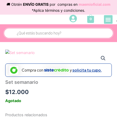
Ir
🚚 Obtén
ENVÍO GRATIS
por compras en
maemioficial.com
al
*Aplica términos y condiciones.
contenido
Me
0
Búsqueda
de
productos
Compra con
y
solicita tu cupo.
Set semanario
$
12.000
Agotado
Productos relacionados