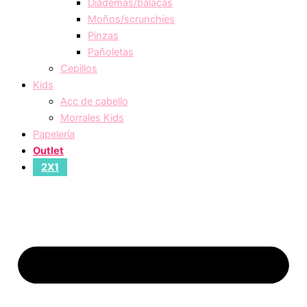
Diademas/balacas
Moños/scrunchies
Pinzas
Pañoletas
Cepillos
Kids
Acc de cabello
Morrales Kids
Papelería
Outlet
2X1