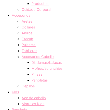
Productos
Cuidado Corporal
Accesorios
Aretes
Collares
Anillos
Earcuff
Pulseras
Tobilleras
Accesorios Cabello
Diademas/balacas
Moños/scrunchies
Pinzas
Pañoletas
Cepillos
Kids
Acc de cabello
Morrales Kids
Papelería