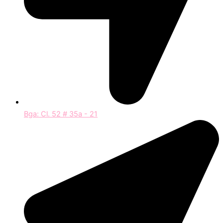
Bga: Cl. 52 # 35a - 21