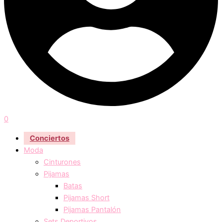
0
Conciertos
Moda
Cinturones
Pijamas
Batas
Pijamas Short
Pijamas Pantalón
Sets Deportivos