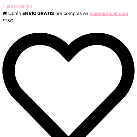
Ir al contenido
🚚 Obtén
ENVÍO GRATIS
por compras en
maemioficial.com
*T&C