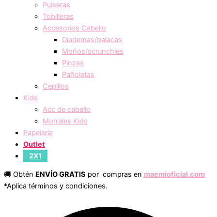
Pulseras
Tobilleras
Accesorios Cabello
Diademas/balacas
Moños/scrunchies
Pinzas
Pañoletas
Cepillos
Kids
Acc de cabello
Morrales Kids
Papelería
Outlet
2X1
🚚 Obtén
ENVÍO GRATIS
por compras en
maemioficial.com
*Aplica términos y condiciones.