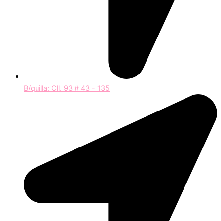
B/quilla: Cll. 93 # 43 - 135