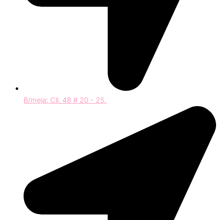
B/meja: Cll. 48 # 20 - 25.