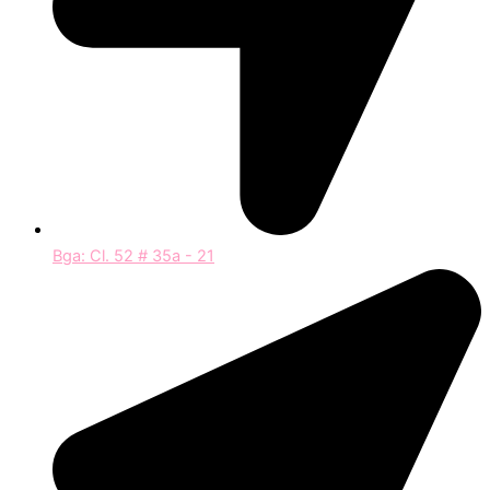
Bga: Cl. 52 # 35a - 21