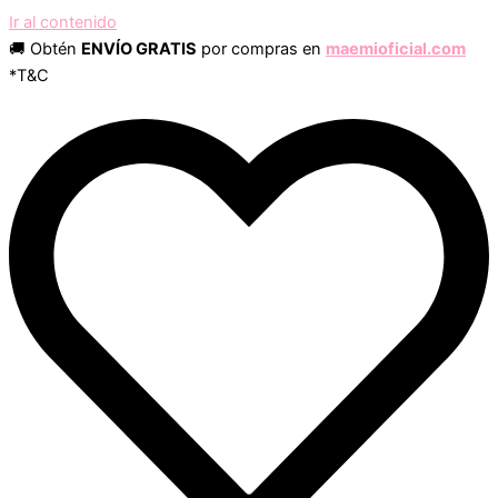
Ir al contenido
🚚 Obtén
ENVÍO GRATIS
por compras en
maemioficial.com
*T&C