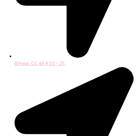
B/meja: Cll. 48 # 20 - 25.