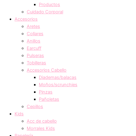
Productos
Cuidado Corporal
Accesorios
Aretes
Collares
Anillos
Earcuff
Pulseras
Tobilleras
Accesorios Cabello
Diademas/balacas
Moños/scrunchies
Pinzas
Pañoletas
Cepillos
Kids
Acc de cabello
Morrales Kids
Papelería