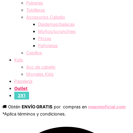
Pulseras
Tobilleras
Accesorios Cabello
Diademas/balacas
Moños/scrunchies
Pinzas
Pañoletas
Cepillos
Kids
Acc de cabello
Morrales Kids
Papelería
Outlet
2X1
🚚 Obtén
ENVÍO GRATIS
por compras en
maemioficial.com
*Aplica términos y condiciones.