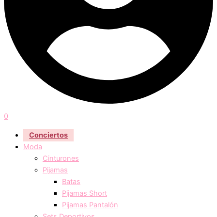
0
Conciertos
Moda
Cinturones
Pijamas
Batas
Pijamas Short
Pijamas Pantalón
Sets Deportivos