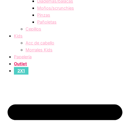
Diademas/balacas
Moños/scrunchies
Pinzas
Pañoletas
Cepillos
Kids
Acc de cabello
Morrales Kids
Papelería
Outlet
2X1