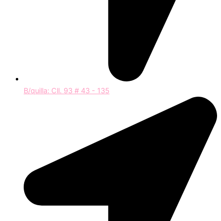
B/quilla: Cll. 93 # 43 - 135