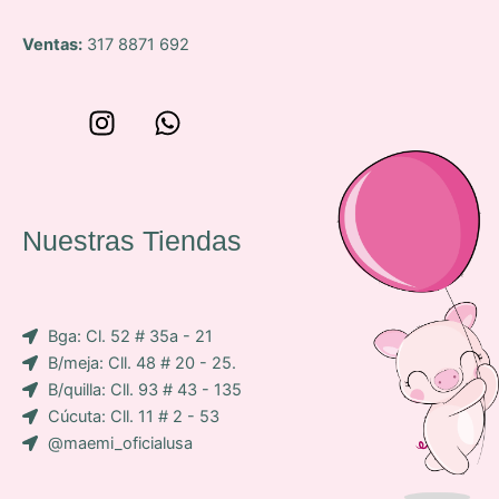
Ventas:
317 8871 692
W
I
W
o
n
h
n
s
a
c
t
t
e
a
s
Nuestras Tiendas
p
g
a
-
r
p
i
a
p
Bga: Cl. 52 # 35a - 21
c
m
B/meja: Cll. 48 # 20 - 25.
o
B/quilla: Cll. 93 # 43 - 135
n
Cúcuta: Cll. 11 # 2 - 53
-
@maemi_oficialusa
f
a