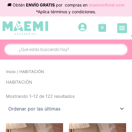
Sorted
Ir
🚚 Obtén
ENVÍO GRATIS
por compras en
maemioficial.com
by
latest
al
*Aplica términos y condiciones.
contenido
Me
0
Búsqueda
de
productos
Inicio
/ HABITACIÓN
HABITACIÓN
Mostrando 1–12 de 122 resultados