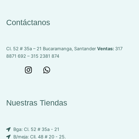
Contáctanos
Cl. 52 # 35a – 21
Bucaramanga, Santander
Ventas:
317
8871 692 – 315 2381 874
W
I
W
o
n
h
n
s
a
c
t
t
e
a
s
Nuestras Tiendas
p
g
a
-
r
p
i
a
p
Bga: Cl. 52 # 35a - 21
c
m
B/meja: Cll. 48 # 20 - 25.