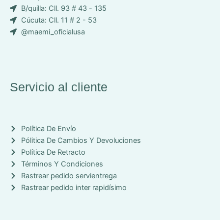
o
B/quilla: Cll. 93 # 43 - 135
n
Cúcuta: Cll. 11 # 2 - 53
-
@maemi_oficialusa
f
a
c
e
b
Servicio al cliente
o
o
k
Política De Envío
Pólitica De Cambios Y Devoluciones
Política De Retracto
Términos Y Condiciones
Rastrear pedido servientrega
Rastrear pedido inter rapidísimo