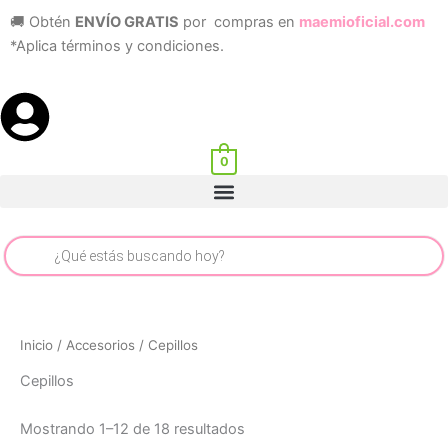
Sorted
Ir
by
🚚 Obtén
ENVÍO GRATIS
por compras en
maemioficial.com
latest
al
*Aplica términos y condiciones.
contenido
0
Menu
Búsqueda
de
productos
Inicio
/
Accesorios
/ Cepillos
Cepillos
Mostrando 1–12 de 18 resultados