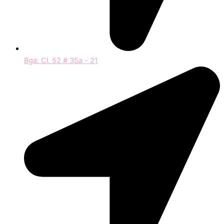
Bga: Cl. 52 # 35a - 21