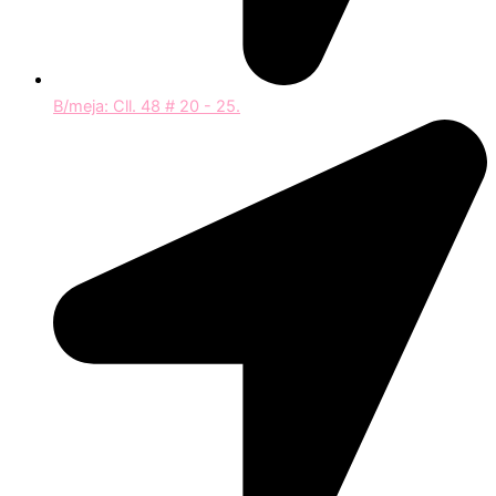
B/meja: Cll. 48 # 20 - 25.