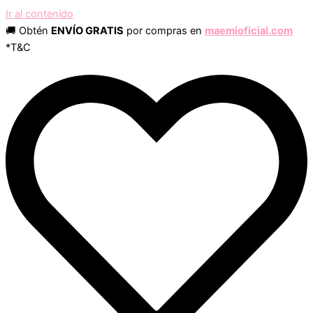
Ir al contenido
🚚 Obtén
ENVÍO GRATIS
por compras en
maemioficial.com
*T&C