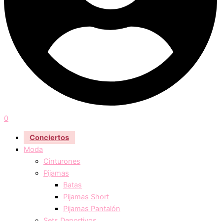
0
Conciertos
Moda
Cinturones
Pijamas
Batas
Pijamas Short
Pijamas Pantalón
Sets Deportivos