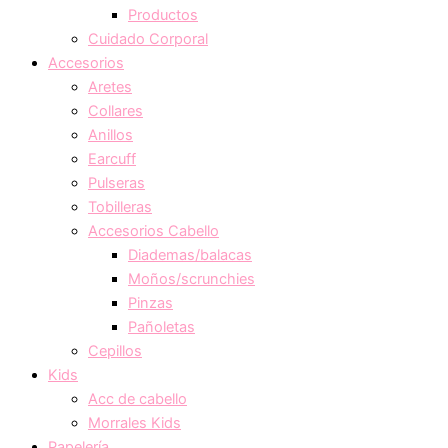
Productos
Cuidado Corporal
Accesorios
Aretes
Collares
Anillos
Earcuff
Pulseras
Tobilleras
Accesorios Cabello
Diademas/balacas
Moños/scrunchies
Pinzas
Pañoletas
Cepillos
Kids
Acc de cabello
Morrales Kids
Papelería