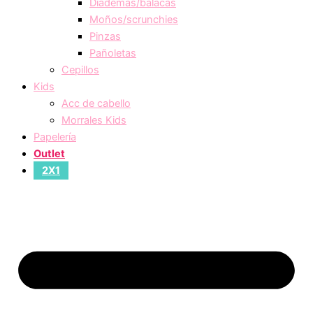
Diademas/balacas
Moños/scrunchies
Pinzas
Pañoletas
Cepillos
Kids
Acc de cabello
Morrales Kids
Papelería
Outlet
2X1