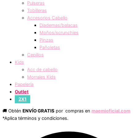
Pulseras
Tobilleras
Accesorios Cabello
Diademas/balacas
Moños/scrunchies
Pinzas
Pañoletas
Cepillos
Kids
Acc de cabello
Morrales Kids
Papelería
Outlet
2X1
🚚 Obtén
ENVÍO GRATIS
por compras en
maemioficial.com
*Aplica términos y condiciones.