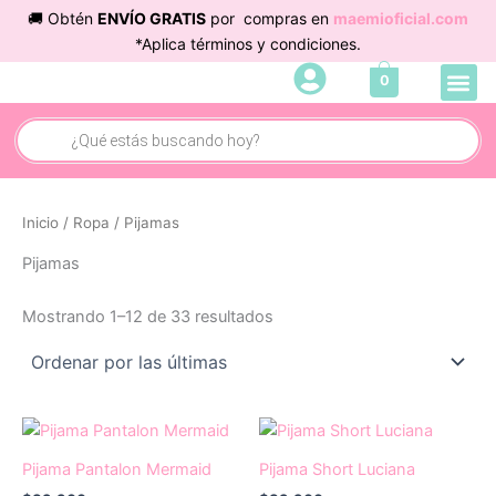
Sorted
Ir
🚚 Obtén
ENVÍO GRATIS
por compras en
maemioficial.com
by
latest
al
*Aplica términos y condiciones.
contenido
Me
0
Cuidado 
Búsqueda
de
productos
Inicio
/
Ropa
/ Pijamas
Pijamas
Mostrando 1–12 de 33 resultados
Este
producto
Pijama Pantalon Mermaid
Pijama Short Luciana
tiene