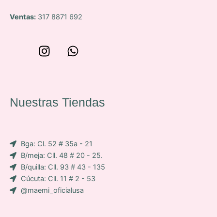
Ventas:
317 8871 692
W
I
W
o
n
h
n
s
a
c
t
t
e
a
s
Nuestras Tiendas
p
g
a
-
r
p
i
a
p
Bga: Cl. 52 # 35a - 21
c
m
B/meja: Cll. 48 # 20 - 25.
o
B/quilla: Cll. 93 # 43 - 135
n
Cúcuta: Cll. 11 # 2 - 53
-
@maemi_oficialusa
f
a