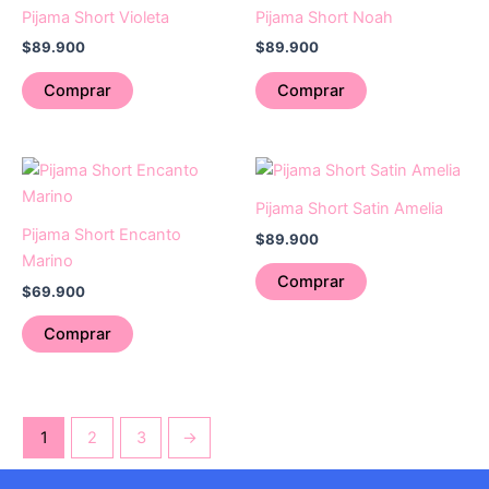
producto
producto
Pijama Short Violeta
Pijama Short Noah
tiene
tiene
$
89.900
$
89.900
múltiples
múltiples
variantes.
variantes.
Comprar
Comprar
Las
Las
opciones
opciones
se
se
Este
pueden
pueden
producto
Pijama Short Satin Amelia
elegir
elegir
tiene
Pijama Short Encanto
en
en
$
89.900
múltiples
Marino
la
la
variantes.
Comprar
página
página
$
69.900
Las
de
de
opciones
Comprar
producto
producto
se
pueden
elegir
en
1
2
3
→
la
página