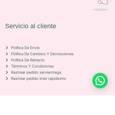
f
a
c
e
b
Servicio al cliente
o
o
k
Política De Envío
Pólitica De Cambios Y Devoluciones
Política De Retracto
Términos Y Condiciones
Rastrear pedido servientrega
Rastrear pedido inter rapidísimo