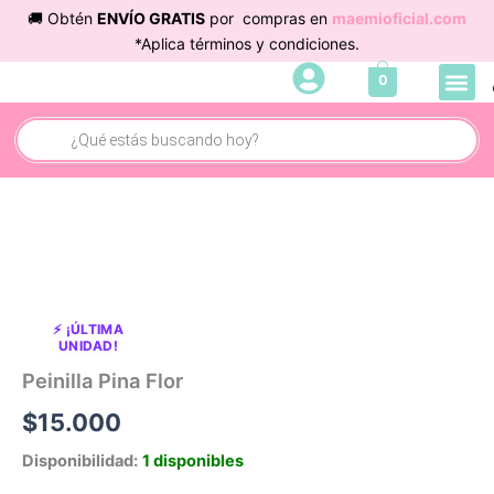
Ir
🚚 Obtén
ENVÍO GRATIS
por compras en
maemioficial.com
al
*Aplica términos y condiciones.
contenido
Me
0
Búsqueda
de
productos
Peinilla
Pina
Flor
cantidad
⚡ ¡ÚLTIMA
UNIDAD!
Peinilla Pina Flor
$
15.000
Disponibilidad:
1 disponibles