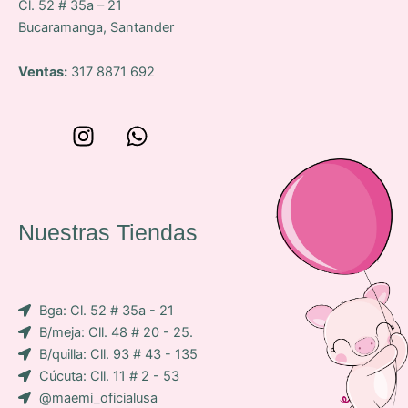
Cl. 52 # 35a – 21
Bucaramanga, Santander
Ventas:
317 8871 692
W
I
W
o
n
h
n
s
a
c
t
t
e
a
s
Nuestras Tiendas
p
g
a
-
r
p
i
a
p
Bga: Cl. 52 # 35a - 21
c
m
B/meja: Cll. 48 # 20 - 25.
o
B/quilla: Cll. 93 # 43 - 135
n
Cúcuta: Cll. 11 # 2 - 53
-
@maemi_oficialusa