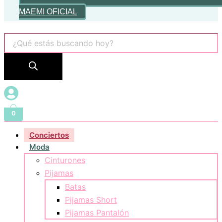
MAEMI OFICIAL
0
Conciertos
Moda
Cinturones
Pijamas
Batas
Pijamas Short
Pijamas Pantalón