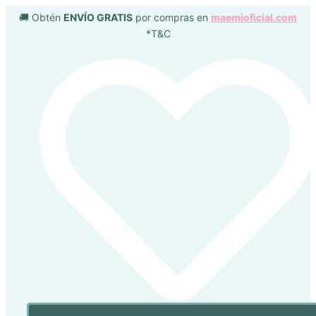
Búsqueda
Búsqueda
Ir
🚚 Obtén
ENVÍO GRATIS
por compras en
maemioficial.com
de
de
al
*T&C
productos
productos
contenido