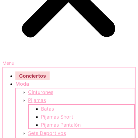
Menu
Conciertos
Moda
Cinturones
Pijamas
Batas
Pijamas Short
Pijamas Pantalón
Sets Deportivos