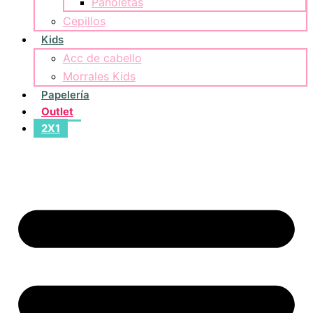
Pañoletas
Cepillos
Kids
Acc de cabello
Morrales Kids
Papelería
Outlet
2X1