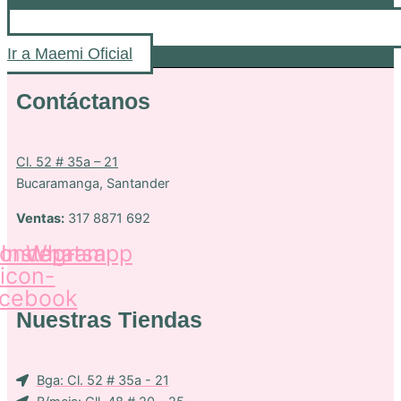
Ir a Maemi Oficial
Contáctanos
Cl. 52 # 35a – 21
Bucaramanga, Santander
Ventas:
317 8871 692
oncep-
Instagram
Whatsapp
icon-
acebook
Nuestras Tiendas
Bga: Cl. 52 # 35a - 21