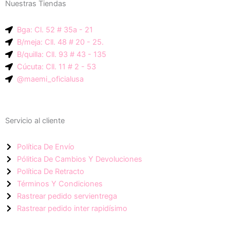
n
s
a
Nuestras Tiendas
c
t
t
Bga: Cl. 52 # 35a - 21
B/meja: Cll. 48 # 20 - 25.
e
a
s
B/quilla: Cll. 93 # 43 - 135
Cúcuta: Cll. 11 # 2 - 53
p
g
a
@maemi_oficialusa
-
r
p
i
a
p
Servicio al cliente
c
m
Política De Envío
Pólitica De Cambios Y Devoluciones
o
Política De Retracto
Términos Y Condiciones
Rastrear pedido servientrega
n
Rastrear pedido inter rapidísimo