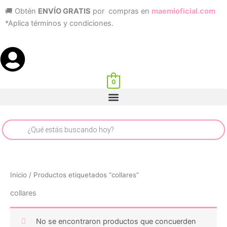
Ir
🚚 Obtén
ENVÍO GRATIS
por compras en
maemioficial.com
al
*Aplica términos y condiciones.
contenido
0
Menu
Búsqueda
de
productos
Inicio
/ Productos etiquetados “collares”
collares
No se encontraron productos que concuerden