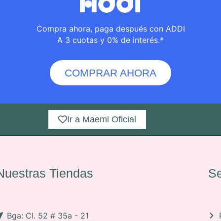
Compra ahora, paga después con ADDI
A 3 cuotas y 0% de interés.*
COMPRAR AHORA
Ir a Maemi Oficial
Nuestras Tiendas
Se
Bga: Cl. 52 # 35a - 21