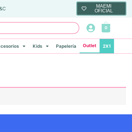
MAEMI
T&C
OFICIAL
0
Outlet
cesorios
Kids
Papelería
2X1