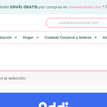
Obtén
ENVÍO GRATIS
por compras en
maemioficial.com
*
Búsqueda
de
productos
itación
Hogar
Cuidado Corporal y belleza
Ac
 la selección.