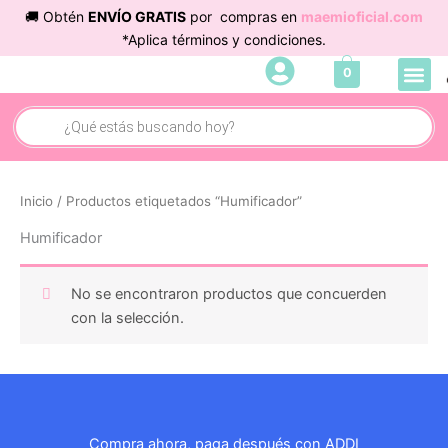
Ir
🚚 Obtén
ENVÍO GRATIS
por compras en
maemioficial.com
al
*Aplica términos y condiciones.
contenido
Me
0
Búsqueda
de
productos
Inicio
/ Productos etiquetados “Humificador”
Humificador
No se encontraron productos que concuerden
con la selección.
Compra ahora, paga después con ADDI