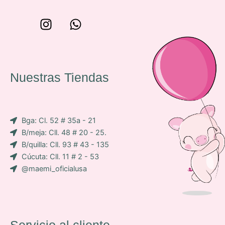
W
I
W
o
n
h
n
s
a
c
t
t
e
a
s
Nuestras Tiendas
p
g
a
-
r
p
i
a
p
Bga: Cl. 52 # 35a - 21
c
m
B/meja: Cll. 48 # 20 - 25.
o
B/quilla: Cll. 93 # 43 - 135
n
Cúcuta: Cll. 11 # 2 - 53
-
@maemi_oficialusa
f
a
c
e
b
Servicio al cliente