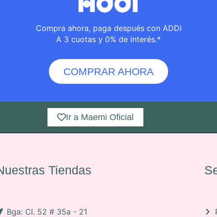
Compra ahora, paga después con ADDI
A 3 cuotas y 0% de interés.*
COMPRAR AHORA
Ir a Maemi Oficial
Nuestras Tiendas
Se
Bga: Cl. 52 # 35a - 21