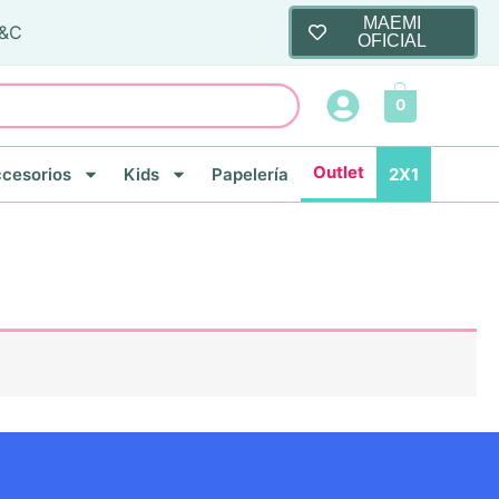
MAEMI
T&C
OFICIAL
0
Outlet
cesorios
Kids
Papelería
2X1