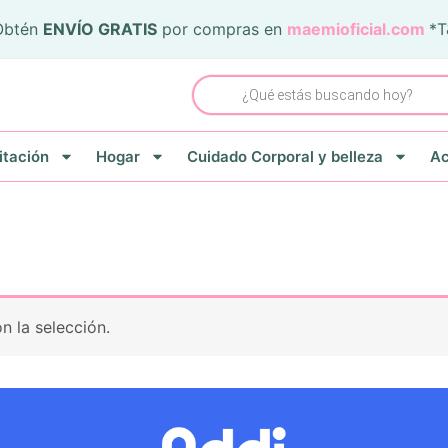
Obtén
ENVÍO GRATIS
por compras en
maemioficial.com
*
Búsqueda
de
productos
itación
Hogar
Cuidado Corporal y belleza
Ac
 la selección.