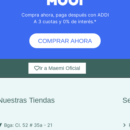
Compra ahora, paga después con ADDI
A 3 cuotas y 0% de interés.*
COMPRAR AHORA
Ir a Maemi Oficial
Nuestras Tiendas
Se
Bga: Cl. 52 # 35a - 21