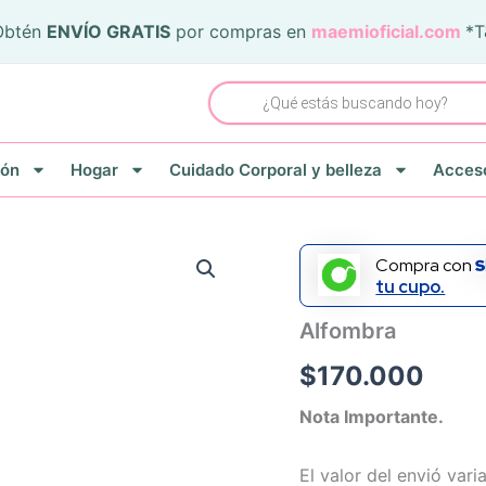
Obtén
ENVÍO GRATIS
por compras en
maemioficial.com
*
Búsqueda
de
productos
ión
Hogar
Cuidado Corporal y belleza
Acceso
Compra con
tu cupo.
Alfombra
$
170.000
Nota Importante.
El valor del envió var