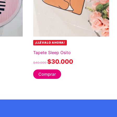
¡LLÉVALO AHORA!
Tapete Sleep Osito
$
30.000
$
40.000
Comprar