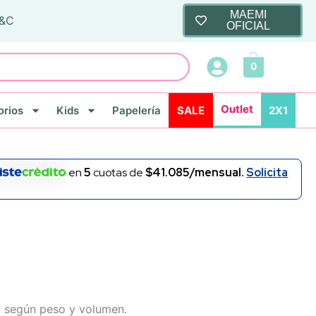
MAEMI
T&C
OFICIAL
0
Outlet
rios
Kids
Papelería
SALE
2X1
en
5
cuotas de
$41.085/mensual.
Solicita
ia según peso y volumen.