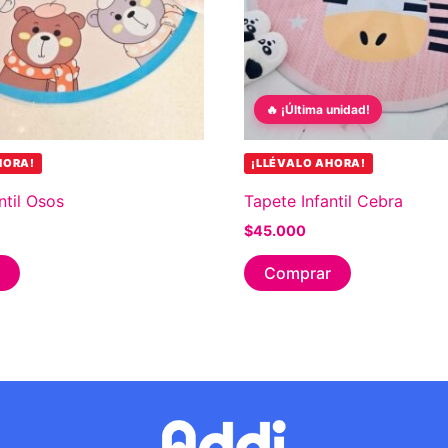
🔥 ¡Última unidad!
HORA!
¡LLÉVALO AHORA!
ntil Osos
Tapete Infantil Cebra
$
45.000
Comprar