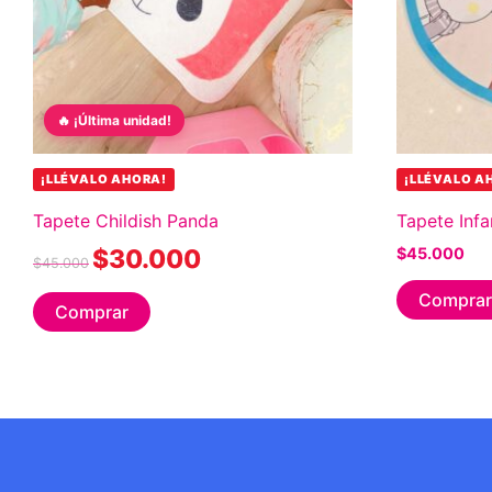
🔥 ¡Última unidad!
¡LLÉVALO AHORA!
¡LLÉVALO A
Tapete Childish Panda
Tapete Infa
$
30.000
$
45.000
$
45.000
Comprar
Comprar