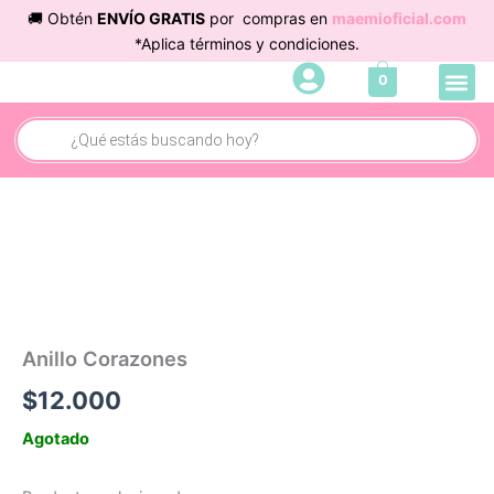
Ir
🚚 Obtén
ENVÍO GRATIS
por compras en
maemioficial.com
al
*Aplica términos y condiciones.
contenido
Me
0
Cuidado 
Búsqueda
de
productos
Anillo Corazones
$
12.000
Agotado