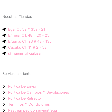
n
s
a
c
t
t
e
a
s
Nuestras Tiendas
p
g
a
-
r
p
Bga: Cl. 52 # 35a - 21
i
a
p
B/meja: Cll. 48 # 20 - 25.
c
m
B/quilla: Cll. 93 # 43 - 135
o
Cúcuta: Cll. 11 # 2 - 53
n
@maemi_oficialusa
-
f
a
Servicio al cliente
c
e
Política De Envío
b
Pólitica De Cambios Y Devoluciones
o
Política De Retracto
o
Términos Y Condiciones
k
Rastrear pedido servientrega