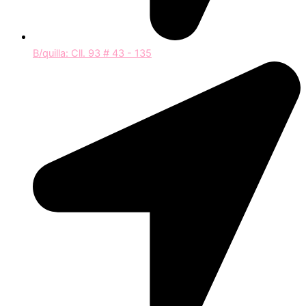
B/quilla: Cll. 93 # 43 - 135