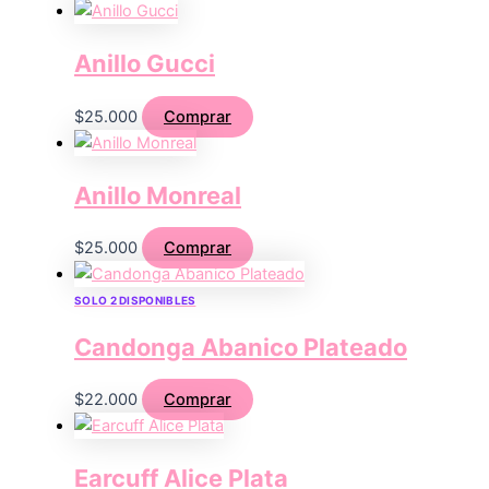
Anillo Gucci
$
25.000
Comprar
Anillo Monreal
$
25.000
Comprar
SOLO 2 DISPONIBLES
Candonga Abanico Plateado
$
22.000
Comprar
Earcuff Alice Plata