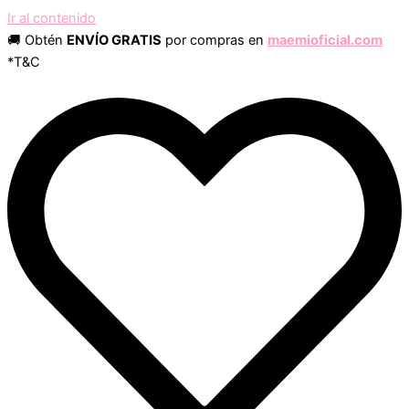
Ir al contenido
🚚 Obtén
ENVÍO GRATIS
por compras en
maemioficial.com
*T&C