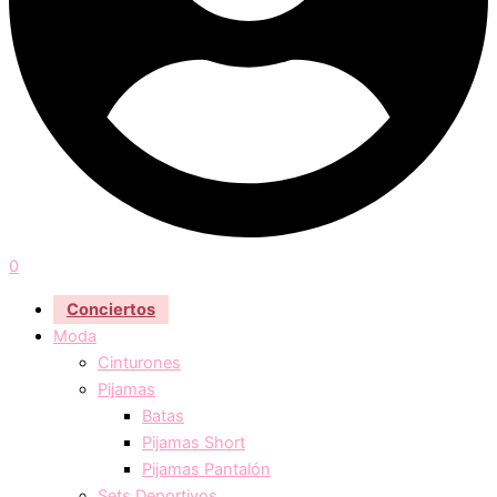
0
Conciertos
Moda
Cinturones
Pijamas
Batas
Pijamas Short
Pijamas Pantalón
Sets Deportivos