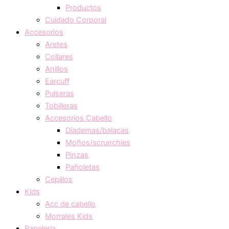
Productos
Cuidado Corporal
Accesorios
Aretes
Collares
Anillos
Earcuff
Pulseras
Tobilleras
Accesorios Cabello
Diademas/balacas
Moños/scrunchies
Pinzas
Pañoletas
Cepillos
Kids
Acc de cabello
Morrales Kids
Papelería