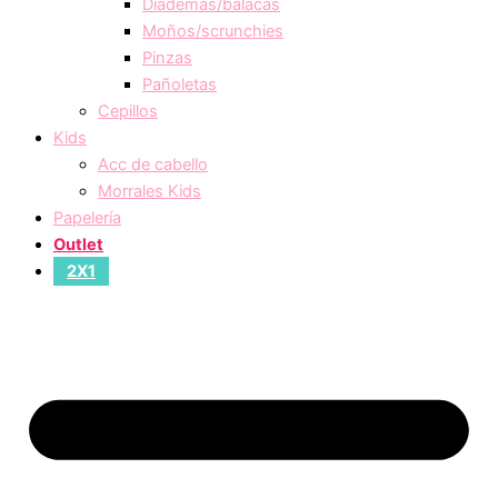
Diademas/balacas
Moños/scrunchies
Pinzas
Pañoletas
Cepillos
Kids
Acc de cabello
Morrales Kids
Papelería
Outlet
2X1