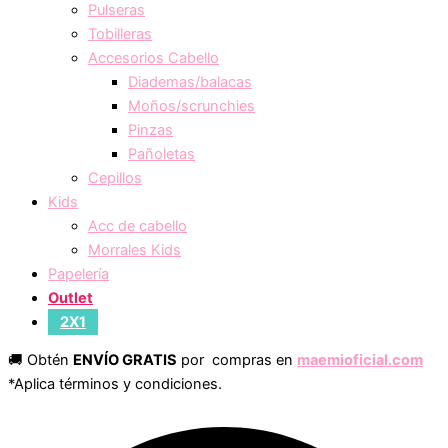
Pulseras
Tobilleras
Accesorios Cabello
Diademas/balacas
Moños/scrunchies
Pinzas
Pañoletas
Cepillos
Kids
Acc de cabello
Morrales Kids
Papelería
Outlet
2X1
🚚 Obtén
ENVÍO GRATIS
por compras en
maemioficial.com
*Aplica términos y condiciones.