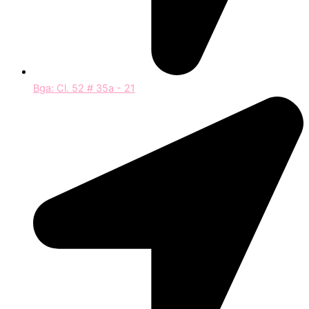
Bga: Cl. 52 # 35a - 21