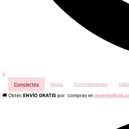
0
Conciertos
Moda
Complementos
Hábi
🚚 Obtén
ENVÍO GRATIS
por compras en
maemioficial.