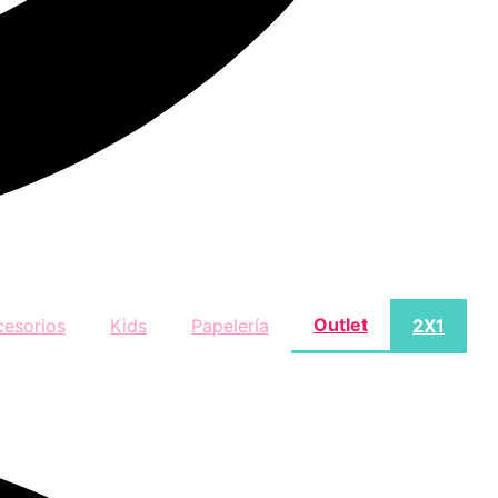
Outlet
cesorios
Kids
Papelería
2X1