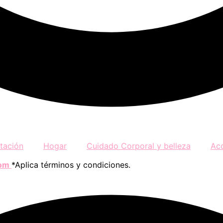
tación
Hogar
Cuidado Corporal y belleza
Ac
com
*Aplica términos y condiciones.