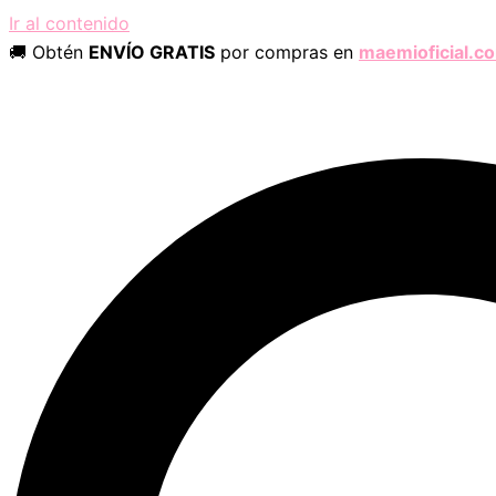
Ir al contenido
🚚 Obtén
ENVÍO GRATIS
por compras en
maemioficial.c