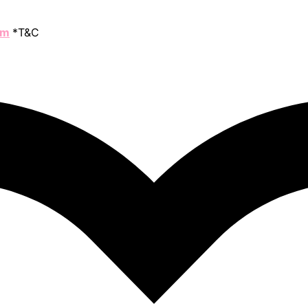
om
*T&C