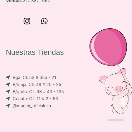
Ventas:
317 8871 692
W
I
W
o
n
h
n
s
a
c
t
t
e
a
s
Nuestras Tiendas
p
g
a
-
r
p
i
a
p
Bga: Cl. 52 # 35a - 21
c
m
B/meja: Cll. 48 # 20 - 25.
o
B/quilla: Cll. 93 # 43 - 135
n
Cúcuta: Cll. 11 # 2 - 53
-
@maemi_oficialusa
f
a
c
e