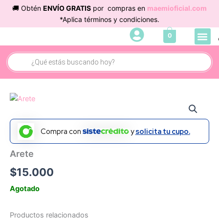
Ir
🚚 Obtén
ENVÍO GRATIS
por compras en
maemioficial.com
al
*Aplica términos y condiciones.
contenido
Me
0
Búsqueda
de
productos
Compra con
y
solicita tu cupo.
Arete
$
15.000
Agotado
Productos relacionados