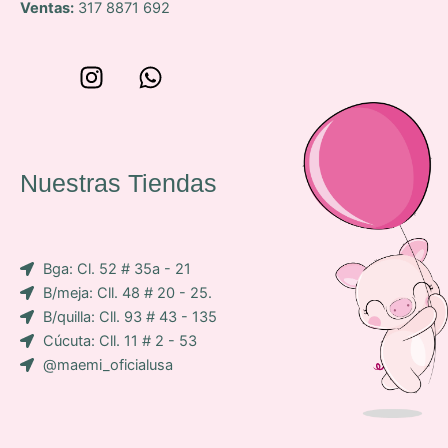
Ventas:
317 8871 692
W
I
W
o
n
h
n
s
a
c
t
t
e
a
s
Nuestras Tiendas
p
g
a
-
r
p
i
a
p
Bga: Cl. 52 # 35a - 21
c
m
B/meja: Cll. 48 # 20 - 25.
o
B/quilla: Cll. 93 # 43 - 135
n
Cúcuta: Cll. 11 # 2 - 53
-
@maemi_oficialusa
f
a
c