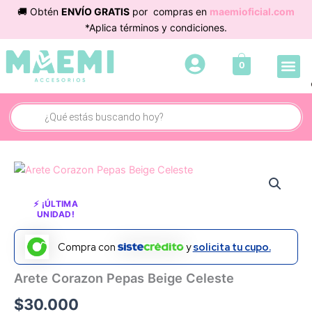
Ir
🚚 Obtén
ENVÍO GRATIS
por compras en
maemioficial.com
al
*Aplica términos y condiciones.
contenido
Me
0
Búsqueda
de
productos
Arete
Corazon
Pepas
⚡ ¡ÚLTIMA
Beige
UNIDAD!
Celeste
cantidad
Compra con
y
solicita tu cupo.
Arete Corazon Pepas Beige Celeste
$
30.000