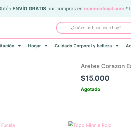
Obtén
ENVÍO GRATIS
por compras en
maemioficial.com
*
Búsqueda
de
productos
itación
Hogar
Cuidado Corporal y belleza
Ac
Aretes Corazon E
$
15.000
Agotado