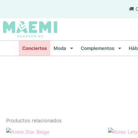
Ir
🚚 
al
contenido
Conciertos
Moda
Complementos
Háb
Productos relacionados