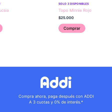
!
SOLO 3 DISPONIBLES
ucsia
Topo Minnie Rojo
$
25.000
Comprar
Compra ahora, paga después con ADDI
A 3 cuotas y 0% de interés.*