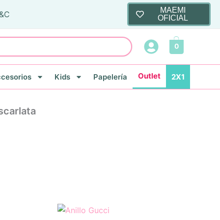
MAEMI
T&C
OFICIAL
0
Outlet
cesorios
Kids
Papelería
2X1
scarlata