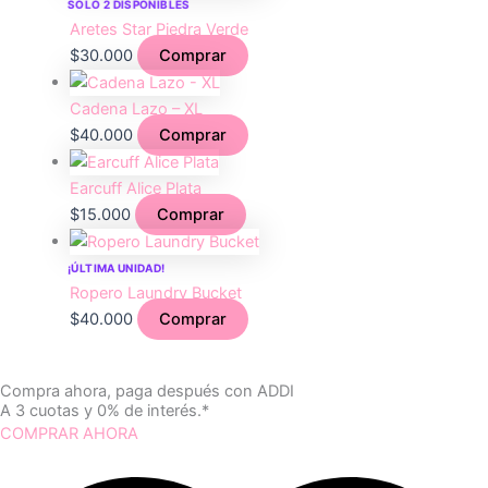
SOLO 2 DISPONIBLES
Aretes Star Piedra Verde
$
30.000
Comprar
Cadena Lazo – XL
$
40.000
Comprar
Earcuff Alice Plata
$
15.000
Comprar
¡ÚLTIMA UNIDAD!
Ropero Laundry Bucket
$
40.000
Comprar
Compra ahora, paga después con ADDI
A 3 cuotas y 0% de interés.*
COMPRAR AHORA