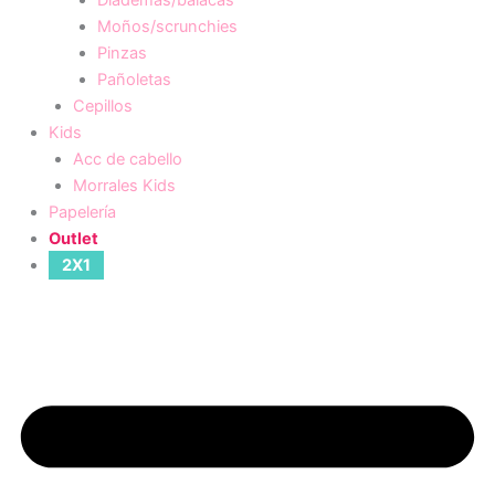
Moños/scrunchies
Pinzas
Pañoletas
Cepillos
Kids
Acc de cabello
Morrales Kids
Papelería
Outlet
2X1