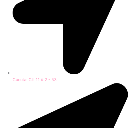
Cúcuta: Cll. 11 # 2 - 53