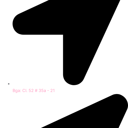
Bga: Cl. 52 # 35a - 21