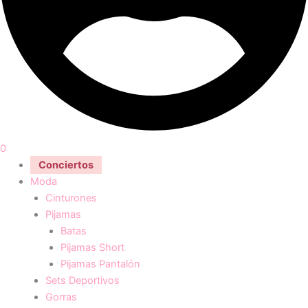
0
Conciertos
Moda
Cinturones
Pijamas
Batas
Pijamas Short
Pijamas Pantalón
Sets Deportivos
Gorras