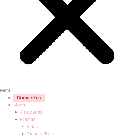
Menu
Conciertos
Moda
Cinturones
Pijamas
Batas
Pijamas Short