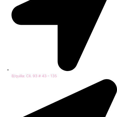
B/quilla: Cll. 93 # 43 - 135