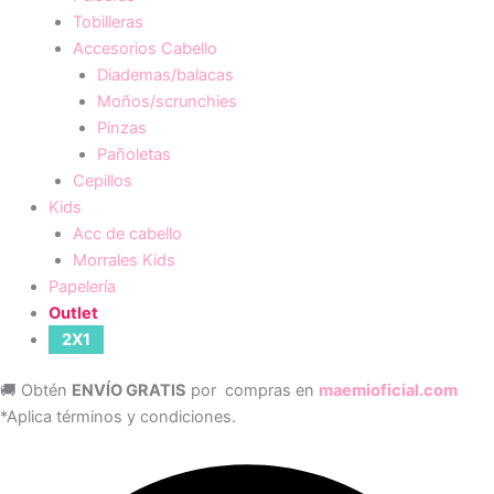
Tobilleras
Accesorios Cabello
Diademas/balacas
Moños/scrunchies
Pinzas
Pañoletas
Cepillos
Kids
Acc de cabello
Morrales Kids
Papelería
Outlet
2X1
🚚 Obtén
ENVÍO GRATIS
por compras en
maemioficial.com
*Aplica términos y condiciones.