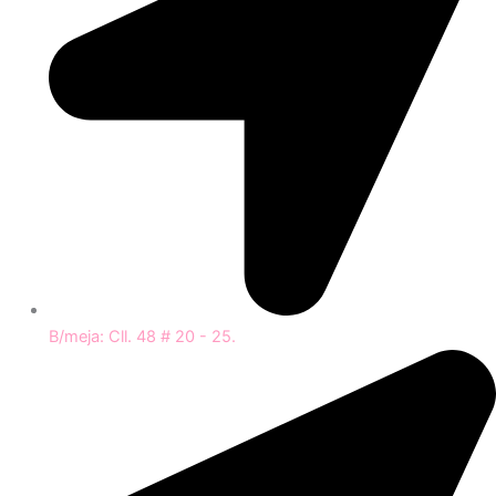
B/meja: Cll. 48 # 20 - 25.