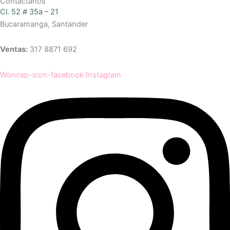
Contáctanos
Cl. 52 # 35a – 21
Bucaramanga, Santander
Ventas:
317 8871 692
Woncep-icon-facebook
Instagram