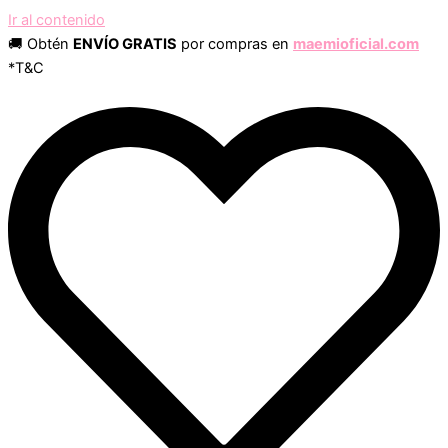
Ir al contenido
🚚 Obtén
ENVÍO GRATIS
por compras en
maemioficial.com
*T&C