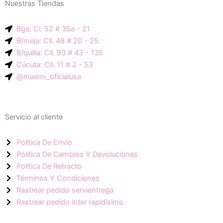
Nuestras Tiendas
p
g
a
-
r
p
Bga: Cl. 52 # 35a - 21
i
a
p
B/meja: Cll. 48 # 20 - 25.
c
m
B/quilla: Cll. 93 # 43 - 135
o
Cúcuta: Cll. 11 # 2 - 53
n
@maemi_oficialusa
-
f
a
Servicio al cliente
c
e
Política De Envío
b
Pólitica De Cambios Y Devoluciones
o
Política De Retracto
o
Términos Y Condiciones
k
Rastrear pedido servientrega
Rastrear pedido inter rapidísimo