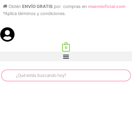
Ir
🚚 Obtén
ENVÍO GRATIS
por compras en
maemioficial.com
al
*Aplica términos y condiciones.
contenido
0
Menu
Búsqueda
de
productos
Balaca
Flor
Fucsia
cantidad