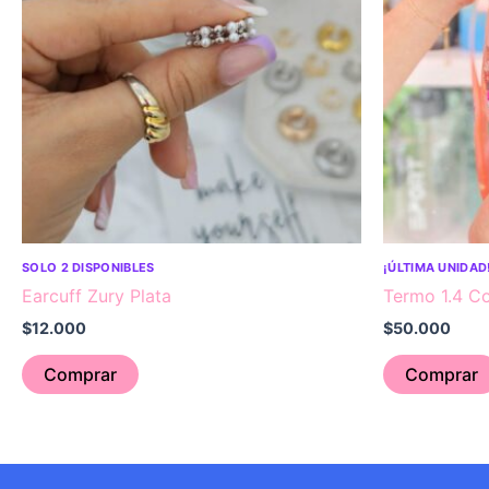
SOLO 2 DISPONIBLES
¡ÚLTIMA UNIDAD
Earcuff Zury Plata
Termo 1.4 Co
$
12.000
$
50.000
Comprar
Comprar