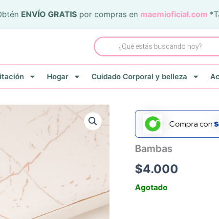
Obtén
ENVÍO GRATIS
por compras en
maemioficial.com
*
Búsqueda
de
productos
itación
Hogar
Cuidado Corporal y belleza
Ac
Compra con
Bambas
$
4.000
Agotado