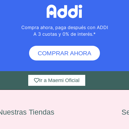
Compra ahora, paga después con ADDI
A 3 cuotas y 0% de interés.*
COMPRAR AHORA
Ir a Maemi Oficial
Nuestras Tiendas
Se