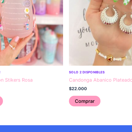
!
SOLO 2 DISPONIBLES
n Stikers Rosa
Candonga Abanico Platead
$
22.000
Comprar