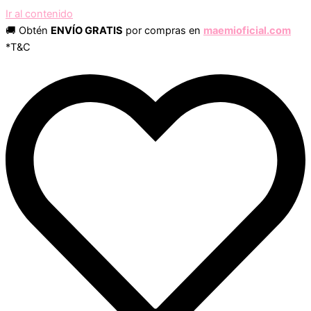
Ir al contenido
🚚 Obtén
ENVÍO GRATIS
por compras en
maemioficial.com
*T&C