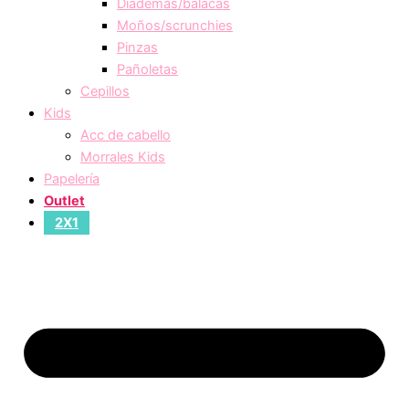
Diademas/balacas
Moños/scrunchies
Pinzas
Pañoletas
Cepillos
Kids
Acc de cabello
Morrales Kids
Papelería
Outlet
2X1