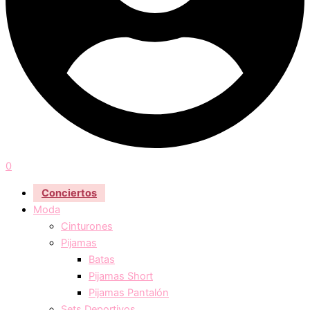
0
Conciertos
Moda
Cinturones
Pijamas
Batas
Pijamas Short
Pijamas Pantalón
Sets Deportivos