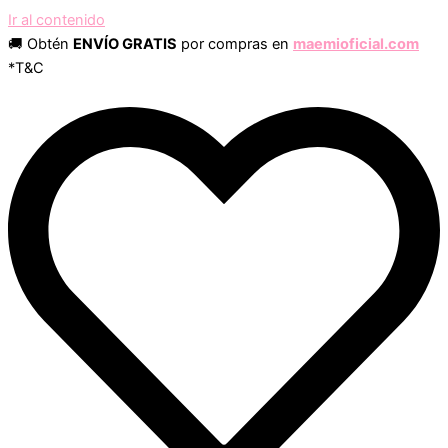
Ir al contenido
🚚 Obtén
ENVÍO GRATIS
por compras en
maemioficial.com
*T&C