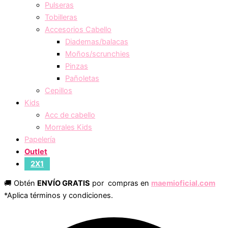
Pulseras
Tobilleras
Accesorios Cabello
Diademas/balacas
Moños/scrunchies
Pinzas
Pañoletas
Cepillos
Kids
Acc de cabello
Morrales Kids
Papelería
Outlet
2X1
🚚 Obtén
ENVÍO GRATIS
por compras en
maemioficial.com
*Aplica términos y condiciones.