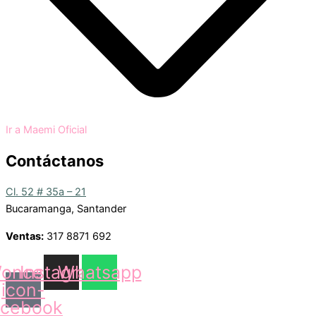
Ir a Maemi Oficial
Contáctanos
Cl. 52 # 35a – 21
Bucaramanga, Santander
Ventas:
317 8871 692
oncep-
Instagram
Whatsapp
icon-
acebook