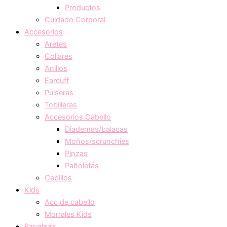
Productos
Cuidado Corporal
Accesorios
Aretes
Collares
Anillos
Earcuff
Pulseras
Tobilleras
Accesorios Cabello
Diademas/balacas
Moños/scrunchies
Pinzas
Pañoletas
Cepillos
Kids
Acc de cabello
Morrales Kids
Papelería