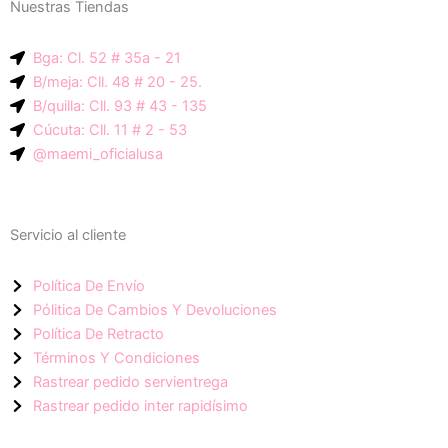
Nuestras Tiendas
p
g
a
-
r
p
Bga: Cl. 52 # 35a - 21
i
a
p
B/meja: Cll. 48 # 20 - 25.
c
m
B/quilla: Cll. 93 # 43 - 135
o
Cúcuta: Cll. 11 # 2 - 53
n
@maemi_oficialusa
-
f
a
Servicio al cliente
c
e
Política De Envío
b
Pólitica De Cambios Y Devoluciones
o
Política De Retracto
o
Términos Y Condiciones
k
Rastrear pedido servientrega
Rastrear pedido inter rapidísimo