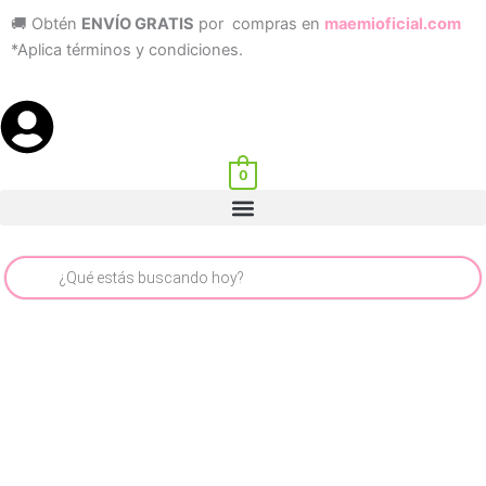
Ir
🚚 Obtén
ENVÍO GRATIS
por compras en
maemioficial.com
al
*Aplica términos y condiciones.
contenido
0
Menu
Búsqueda
de
productos