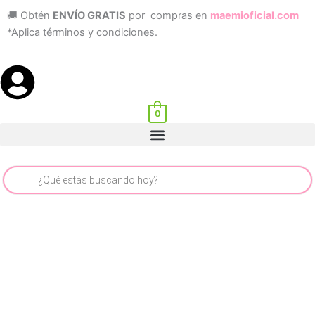
Ir
🚚 Obtén
ENVÍO GRATIS
por compras en
maemioficial.com
al
*Aplica términos y condiciones.
contenido
0
Menu
Búsqueda
de
productos