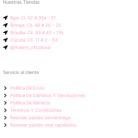
Nuestras Tiendas
p
g
a
-
r
p
Bga: Cl. 52 # 35a - 21
i
a
p
B/meja: Cll. 48 # 20 - 25.
c
m
B/quilla: Cll. 93 # 43 - 135
o
Cúcuta: Cll. 11 # 2 - 53
n
@maemi_oficialusa
-
f
a
Servicio al cliente
c
e
Política De Envío
b
Pólitica De Cambios Y Devoluciones
o
Política De Retracto
o
Términos Y Condiciones
k
Rastrear pedido servientrega
Rastrear pedido inter rapidísimo