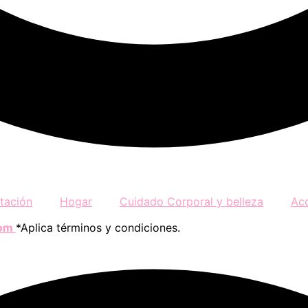
tación
Hogar
Cuidado Corporal y belleza
Ac
com
*Aplica términos y condiciones.