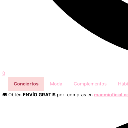
0
Conciertos
Moda
Complementos
Hábi
🚚 Obtén
ENVÍO GRATIS
por compras en
maemioficial.