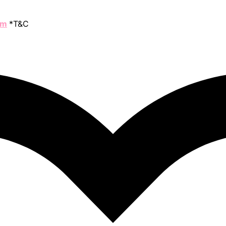
om
*T&C