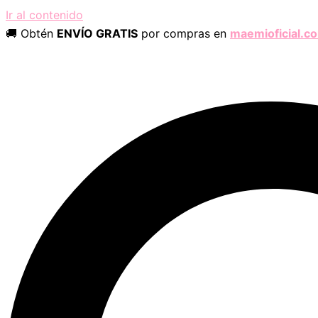
Ir al contenido
🚚 Obtén
ENVÍO GRATIS
por compras en
maemioficial.c