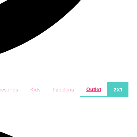
Outlet
cesorios
Kids
Papelería
2X1