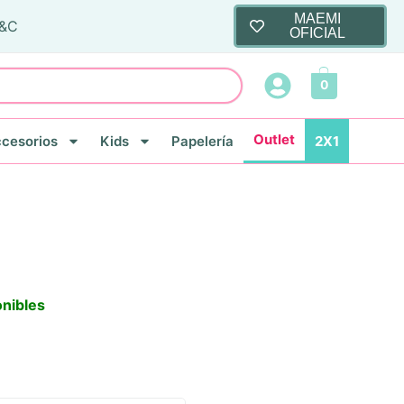
MAEMI
T&C
OFICIAL
0
Outlet
cesorios
Kids
Papelería
2X1
onibles