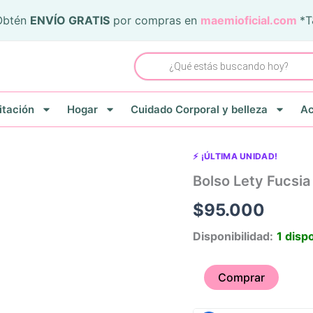
Obtén
ENVÍO GRATIS
por compras en
maemioficial.com
*
Búsqueda
de
productos
itación
Hogar
Cuidado Corporal y belleza
Ac
Bolso
⚡ ¡ÚLTIMA UNIDAD!
Lety
Bolso Lety Fucsia
Fucsia
cantidad
$
95.000
Disponibilidad:
1 disp
Comprar