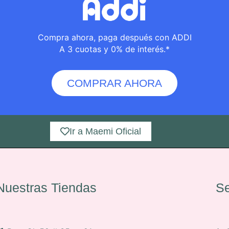
Compra ahora, paga después con ADDI
A 3 cuotas y 0% de interés.*
COMPRAR AHORA
Ir a Maemi Oficial
Nuestras Tiendas
Se