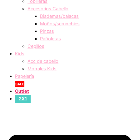
Tobilleras
Accesorios Cabello
Diademas/balacas
Moños/scrunchies
Pinzas
Pañoletas
Cepillos
Kids
Acc de cabello
Morrales Kids
Papelería
SALE
Outlet
2X1