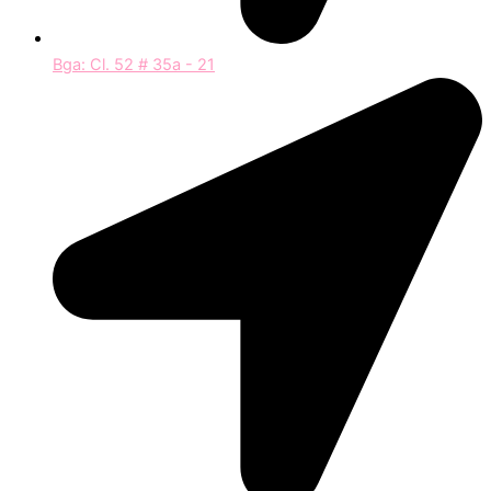
Bga: Cl. 52 # 35a - 21