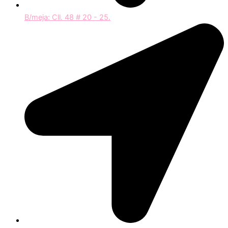
B/meja: Cll. 48 # 20 - 25.