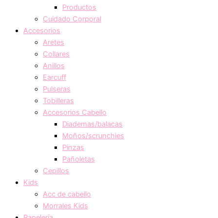
Productos
Cuidado Corporal
Accesorios
Aretes
Collares
Anillos
Earcuff
Pulseras
Tobilleras
Accesorios Cabello
Diademas/balacas
Moños/scrunchies
Pinzas
Pañoletas
Cepillos
Kids
Acc de cabello
Morrales Kids
Papelería