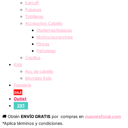
Earcuff
Pulseras
Tobilleras
Accesorios Cabello
Diademas/balacas
Moños/scrunchies
Pinzas
Pañoletas
Cepillos
Kids
Acc de cabello
Morrales Kids
Papelería
SALE
Outlet
2X1
🚚 Obtén
ENVÍO GRATIS
por compras en
maemioficial.com
*Aplica términos y condiciones.