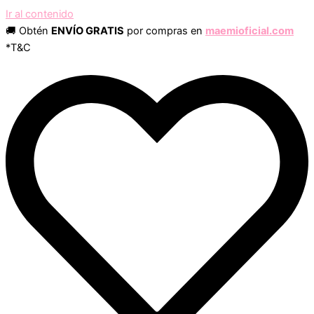
Ir al contenido
🚚 Obtén
ENVÍO GRATIS
por compras en
maemioficial.com
*T&C