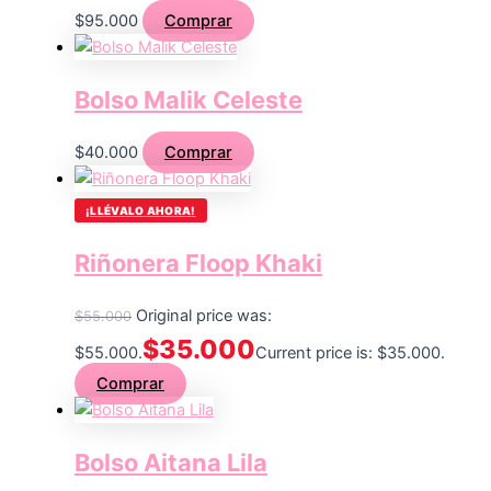
$
95.000
Comprar
Bolso Malik Celeste
$
40.000
Comprar
¡LLÉVALO AHORA!
Riñonera Floop Khaki
Original price was:
$
55.000
$
35.000
$55.000.
Current price is: $35.000.
Comprar
Bolso Aitana Lila