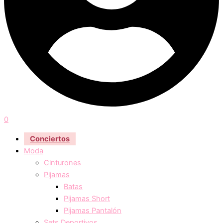
0
Conciertos
Moda
Cinturones
Pijamas
Batas
Pijamas Short
Pijamas Pantalón
Sets Deportivos