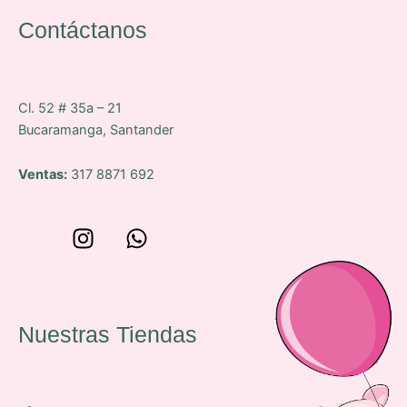
Contáctanos
Cl. 52 # 35a – 21
Bucaramanga, Santander
Ventas:
317 8871 692
W
I
W
o
n
h
n
s
a
c
t
t
e
a
s
Nuestras Tiendas
p
g
a
-
r
p
i
a
p