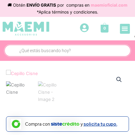
Ir
🚚 Obtén
ENVÍO GRATIS
por compras en
maemioficial.com
al
*Aplica términos y condiciones.
contenido
Me
0
Búsqueda
de
productos
Compra con
y
solicita tu cupo.