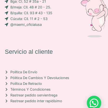
Bga: Cl. 52 # 35a - 21
c
m
B/meja: Cll. 48 # 20 - 25.
o
B/quilla: Cll. 93 # 43 - 135
n
Cúcuta: Cll. 11 # 2 - 53
-
@maemi_oficialusa
f
a
c
e
b
Servicio al cliente
o
o
k
Política De Envío
Pólitica De Cambios Y Devoluciones
Política De Retracto
Términos Y Condiciones
Rastrear pedido servientrega
Rastrear pedido inter rapidísimo