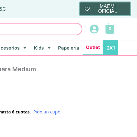
MAEMI
T&C
OFICIAL
0
Outlet
cesorios
Kids
Papelería
2X1
ibara Medium