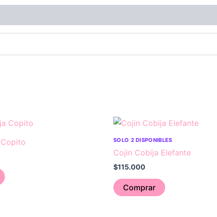
Este
producto
SOLO 2 DISPONIBLES
 Copito
tiene
Cojin Cobija Elefante
múltiples
$
115.000
variantes.
Las
Comprar
opciones
se