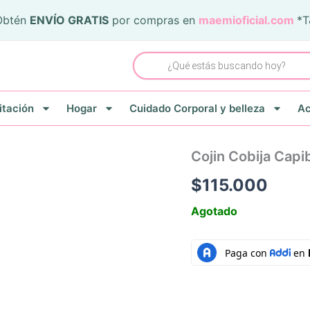
Obtén
ENVÍO GRATIS
por compras en
maemioficial.com
*
Búsqueda
de
productos
itación
Hogar
Cuidado Corporal y belleza
Ac
Cojin Cobija Cap
$
115.000
Agotado