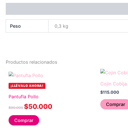
Información adicional
Peso
0,3 kg
Productos relacionados
Original
Current
price
price
was:
is:
Cojin Cobija
¡LLÉVALO AHORA!
$90.000.
$50.000.
$
115.000
Pantufla Pollo
Comprar
$
50.000
$
90.000
Comprar