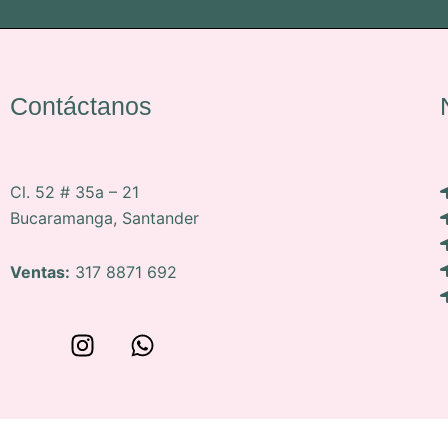
Contáctanos
Cl. 52 # 35a – 21
Bucaramanga, Santander
Ventas:
317 8871 692
W
I
W
o
n
h
n
s
a
c
t
t
e
a
s