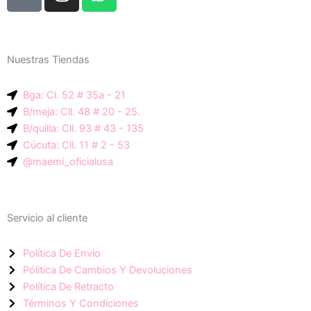
o
n
h
n
s
a
c
t
t
e
a
s
Nuestras Tiendas
p
g
a
-
r
p
Bga: Cl. 52 # 35a - 21
i
a
p
B/meja: Cll. 48 # 20 - 25.
c
m
B/quilla: Cll. 93 # 43 - 135
o
Cúcuta: Cll. 11 # 2 - 53
n
@maemi_oficialusa
-
f
a
Servicio al cliente
c
e
Política De Envío
b
Pólitica De Cambios Y Devoluciones
o
Política De Retracto
o
Términos Y Condiciones