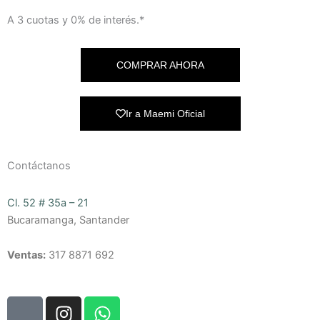
A 3 cuotas y 0% de interés.*
COMPRAR AHORA
Ir a Maemi Oficial
Contáctanos
Cl. 52 # 35a – 21
Bucaramanga, Santander
Ventas:
317 8871 692
W
I
W