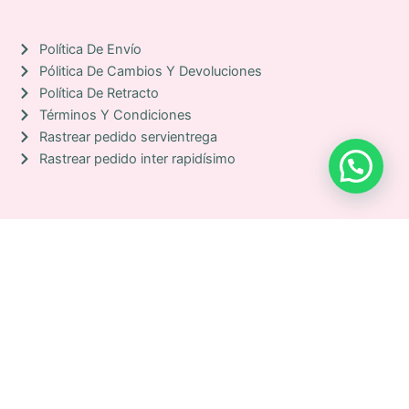
o
k
Política De Envío
Pólitica De Cambios Y Devoluciones
Política De Retracto
Términos Y Condiciones
Rastrear pedido servientrega
Rastrear pedido inter rapidísimo
COLERO
Disponibilidad:
3 disponibles
PLATEADO
ROSETTE
cantidad