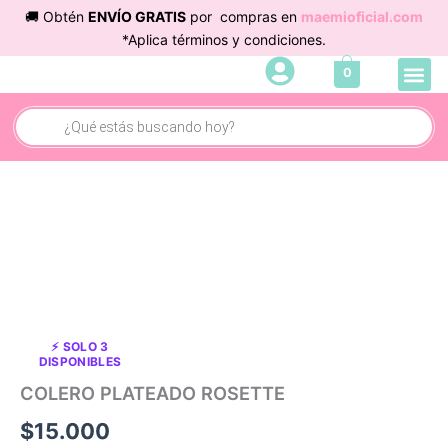
Ir
🚚 Obtén
ENVÍO GRATIS
por compras en
maemioficial.com
al
*Aplica términos y condiciones.
contenido
Me
0
Búsqueda
de
productos
COLERO
PLATEADO
ROSETTE
cantidad
⚡ SOLO 3
DISPONIBLES
COLERO PLATEADO ROSETTE
$
15.000