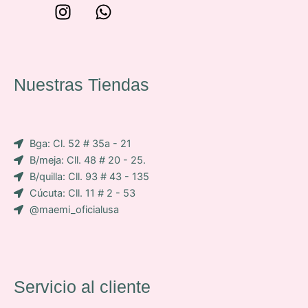
W
I
W
o
n
h
n
s
a
c
t
t
e
a
s
Nuestras Tiendas
p
g
a
-
r
p
i
a
p
Bga: Cl. 52 # 35a - 21
c
m
B/meja: Cll. 48 # 20 - 25.
o
B/quilla: Cll. 93 # 43 - 135
n
Cúcuta: Cll. 11 # 2 - 53
-
@maemi_oficialusa
f
a
c
e
b
Servicio al cliente
o