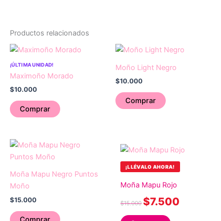
Productos relacionados
¡ÚLTIMA UNIDAD!
Moño Light Negro
Maximoño Morado
$
10.000
$
10.000
Comprar
Comprar
Original
Current
price
price
was:
is:
$15.000.
$7.500.
¡LLÉVALO AHORA!
Moña Mapu Negro Puntos
Moña Mapu Rojo
Moño
$
7.500
$
15.000
$
15.000
Comprar