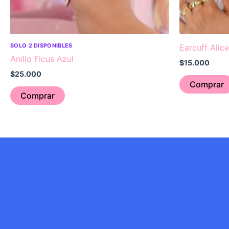
SOLO 2 DISPONIBLES
Earcuff Alic
Anillo Ficus Azul
$
15.000
$
25.000
Comprar
Comprar