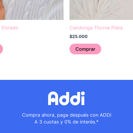
e Dorado
Candonga Thorne Plata
$
25.000
Comprar
Compra ahora, paga después con ADDI
A 3 cuotas y 0% de interés.*