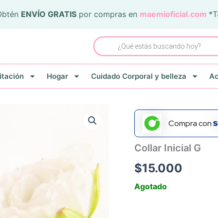
Obtén
ENVÍO GRATIS
por compras en
maemioficial.com
*
Búsqueda
de
productos
itación
Hogar
Cuidado Corporal y belleza
Ac
Compra con
Collar Inicial G
$
15.000
Agotado