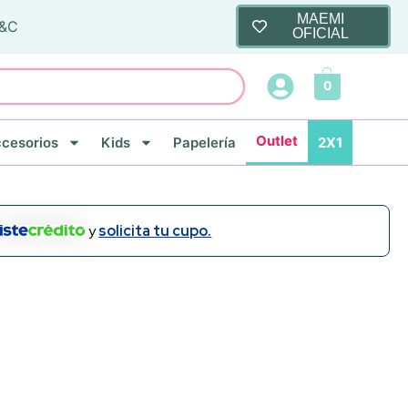
MAEMI
T&C
OFICIAL
0
Outlet
cesorios
Kids
Papelería
2X1
y
solicita tu cupo.