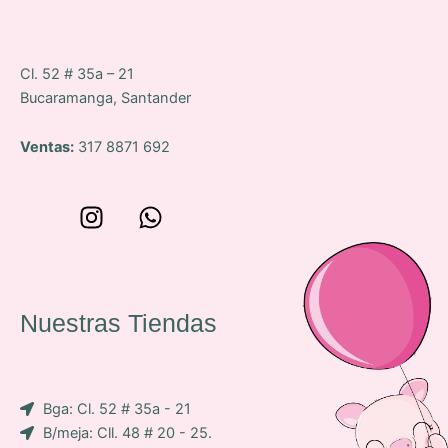
Cl. 52 # 35a – 21
Bucaramanga, Santander
Ventas:
317 8871 692
W
I
W
o
n
h
n
s
a
c
t
t
e
a
s
Nuestras Tiendas
p
g
a
-
r
p
i
a
p
Bga: Cl. 52 # 35a - 21
c
m
B/meja: Cll. 48 # 20 - 25.
o