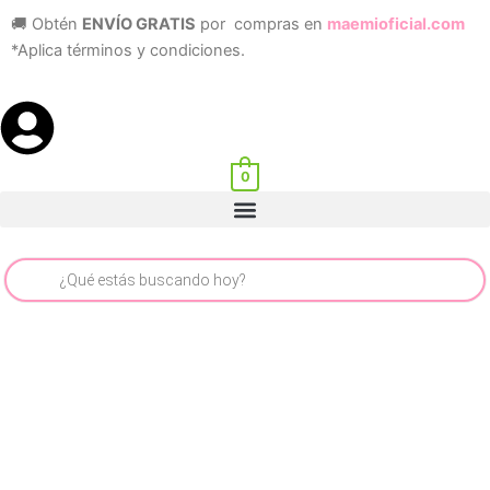
Ir
🚚 Obtén
ENVÍO GRATIS
por compras en
maemioficial.com
al
*Aplica términos y condiciones.
contenido
0
Menu
Búsqueda
de
productos