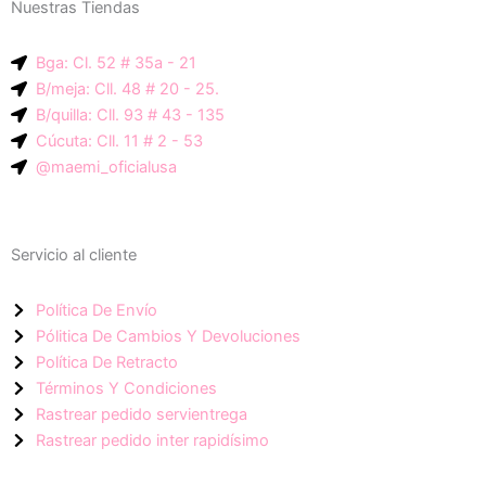
Nuestras Tiendas
p
g
a
-
r
p
Bga: Cl. 52 # 35a - 21
i
a
p
B/meja: Cll. 48 # 20 - 25.
c
m
B/quilla: Cll. 93 # 43 - 135
o
Cúcuta: Cll. 11 # 2 - 53
n
@maemi_oficialusa
-
f
a
Servicio al cliente
c
e
Política De Envío
b
Pólitica De Cambios Y Devoluciones
o
Política De Retracto
o
Términos Y Condiciones
k
Rastrear pedido servientrega
Rastrear pedido inter rapidísimo