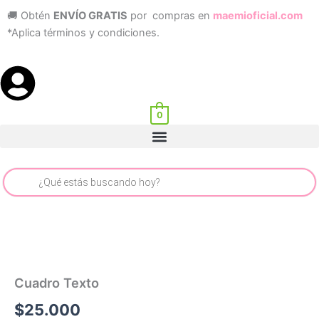
Ir
🚚 Obtén
ENVÍO GRATIS
por compras en
maemioficial.com
al
*Aplica términos y condiciones.
contenido
0
Menu
Búsqueda
de
productos
Cuadro Texto
$
25.000