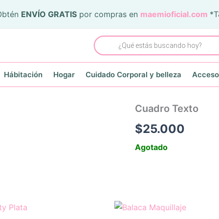
Obtén
ENVÍO GRATIS
por compras en
maemioficial.com
*
Búsqueda
de
productos
Hábitación
Hogar
Cuidado Corporal y belleza
Acceso
Cuadro Texto
$
25.000
Agotado