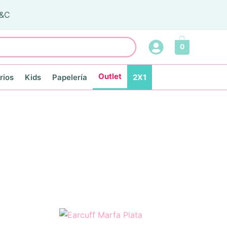
T&C
0
Outlet
rios
Kids
Papelería
2X1