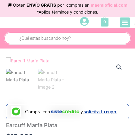
Ir
🚚 Obtén
ENVÍO GRATIS
por compras en
maemioficial.com
al
*Aplica términos y condiciones.
contenido
Me
0
Búsqueda
de
productos
Earcuff
Marfa
Plata
cantidad
Compra con
y
solicita tu cupo.
Earcuff Marfa Plata