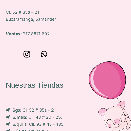
Cl. 52 # 35a – 21
Bucaramanga, Santander
Ventas:
317 8871 692
W
I
W
o
n
h
n
s
a
c
t
t
e
a
s
Nuestras Tiendas
p
g
a
-
r
p
i
a
p
Bga: Cl. 52 # 35a - 21
c
m
B/meja: Cll. 48 # 20 - 25.
o
B/quilla: Cll. 93 # 43 - 135
n