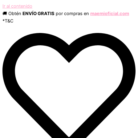
Ir al contenido
🚚 Obtén
ENVÍO GRATIS
por compras en
maemioficial.com
*T&C