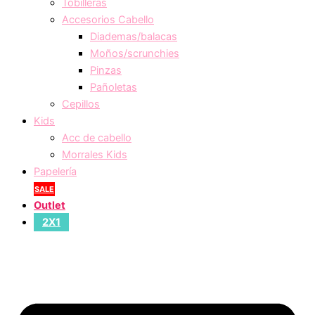
Tobilleras
Accesorios Cabello
Diademas/balacas
Moños/scrunchies
Pinzas
Pañoletas
Cepillos
Kids
Acc de cabello
Morrales Kids
Papelería
SALE
Outlet
2X1