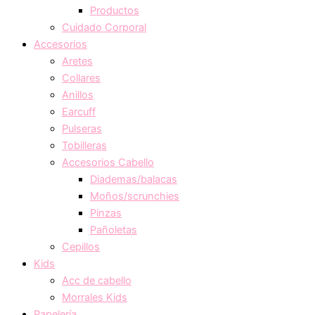
Productos
Cuidado Corporal
Accesorios
Aretes
Collares
Anillos
Earcuff
Pulseras
Tobilleras
Accesorios Cabello
Diademas/balacas
Moños/scrunchies
Pinzas
Pañoletas
Cepillos
Kids
Acc de cabello
Morrales Kids
Papelería