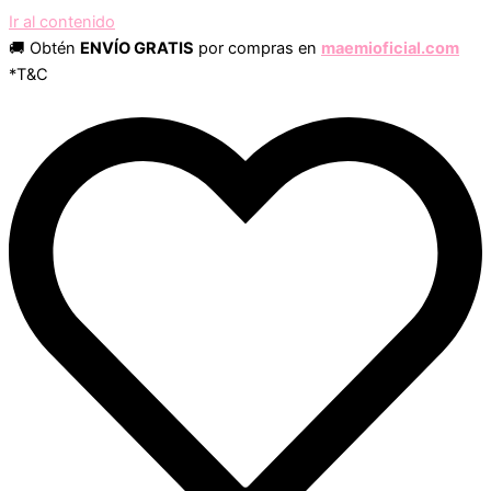
Ir al contenido
🚚 Obtén
ENVÍO GRATIS
por compras en
maemioficial.com
*T&C