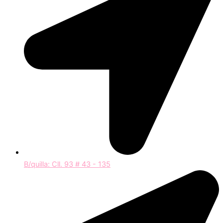
B/quilla: Cll. 93 # 43 - 135