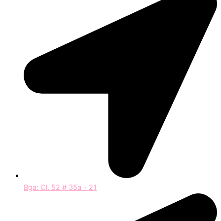
Bga: Cl. 52 # 35a - 21