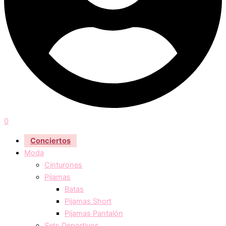
0
Conciertos
Moda
Cinturones
Pijamas
Batas
Pijamas Short
Pijamas Pantalón
Sets Deportivos