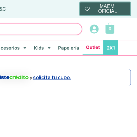
MAEMI
T&C
OFICIAL
0
Outlet
cesorios
Kids
Papelería
2X1
y
solicita tu cupo.