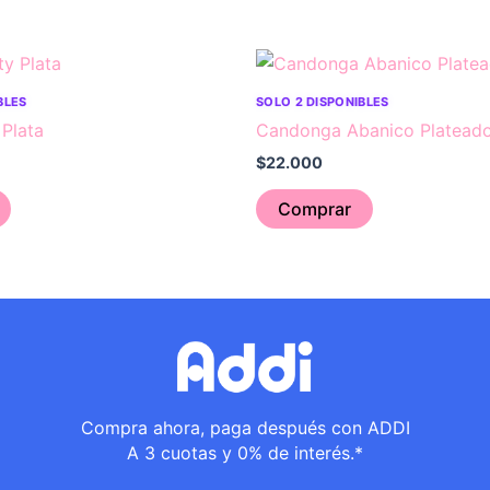
BLES
SOLO 2 DISPONIBLES
 Plata
Candonga Abanico Platead
$
22.000
Comprar
Compra ahora, paga después con ADDI
A 3 cuotas y 0% de interés.*