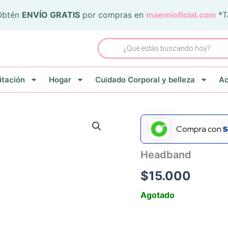
Obtén
ENVÍO GRATIS
por compras en
maemioficial.com
*
Búsqueda
de
productos
itación
Hogar
Cuidado Corporal y belleza
Ac
Compra con
Headband
$
15.000
Agotado