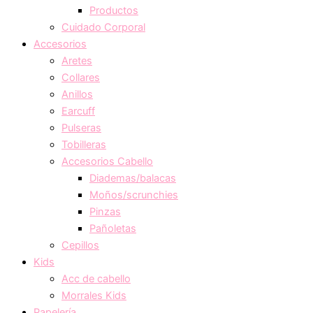
Productos
Cuidado Corporal
Accesorios
Aretes
Collares
Anillos
Earcuff
Pulseras
Tobilleras
Accesorios Cabello
Diademas/balacas
Moños/scrunchies
Pinzas
Pañoletas
Cepillos
Kids
Acc de cabello
Morrales Kids
Papelería