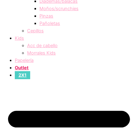
Diademas/balacas
Moños/scrunchies
Pinzas
Pañoletas
Cepillos
Kids
Acc de cabello
Morrales Kids
Papelería
Outlet
2X1