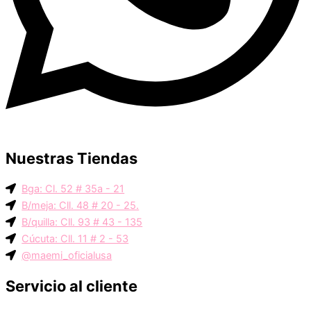
Nuestras Tiendas
Bga: Cl. 52 # 35a - 21
B/meja: Cll. 48 # 20 - 25.
B/quilla: Cll. 93 # 43 - 135
Cúcuta: Cll. 11 # 2 - 53
@maemi_oficialusa
Servicio al cliente