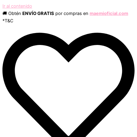
Ir al contenido
🚚 Obtén
ENVÍO GRATIS
por compras en
maemioficial.com
*T&C