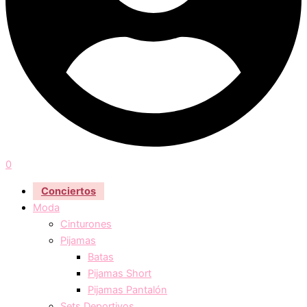
0
Conciertos
Moda
Cinturones
Pijamas
Batas
Pijamas Short
Pijamas Pantalón
Sets Deportivos