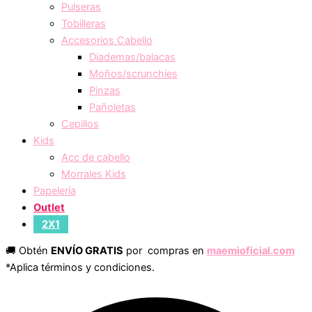
Pulseras
Tobilleras
Accesorios Cabello
Diademas/balacas
Moños/scrunchies
Pinzas
Pañoletas
Cepillos
Kids
Acc de cabello
Morrales Kids
Papelería
Outlet
2X1
🚚 Obtén
ENVÍO GRATIS
por compras en
maemioficial.com
*Aplica términos y condiciones.