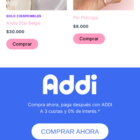
SOLO 3 DISPONIBLES
Pin Príncipe
Arete Star Beige
$
8.000
$
30.000
Comprar
Comprar
Compra ahora, paga después con ADDI
A 3 cuotas y 0% de interés.*
COMPRAR AHORA