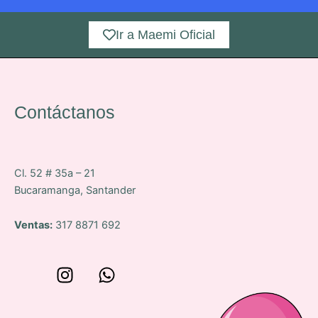
Ir a Maemi Oficial
Contáctanos
Cl. 52 # 35a – 21
Bucaramanga, Santander
Ventas:
317 8871 692
W
I
W
o
n
h
n
s
a