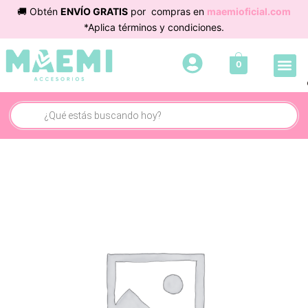
Ir
🚚 Obtén
ENVÍO GRATIS
por compras en
maemioficial.com
al
*Aplica términos y condiciones.
contenido
Me
0
Búsqueda
de
productos