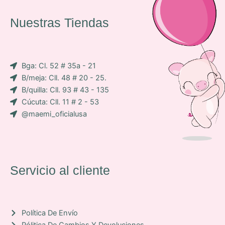
c
t
t
e
a
s
Nuestras Tiendas
p
g
a
-
r
p
i
a
p
Bga: Cl. 52 # 35a - 21
c
m
B/meja: Cll. 48 # 20 - 25.
o
B/quilla: Cll. 93 # 43 - 135
n
Cúcuta: Cll. 11 # 2 - 53
-
@maemi_oficialusa
f
a
c
e
b
Servicio al cliente
o
o
k
Política De Envío