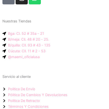
o
n
h
n
s
a
c
t
t
e
a
s
Nuestras Tiendas
p
g
a
-
r
p
Bga: Cl. 52 # 35a - 21
i
a
p
B/meja: Cll. 48 # 20 - 25.
c
m
B/quilla: Cll. 93 # 43 - 135
o
Cúcuta: Cll. 11 # 2 - 53
n
@maemi_oficialusa
-
f
a
Servicio al cliente
c
e
Política De Envío
b
Pólitica De Cambios Y Devoluciones
o
Política De Retracto
o
Términos Y Condiciones