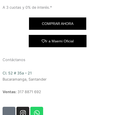
A 3 cuotas y 0% de interés.*
COMPRAR AHORA
Ir a Maemi Oficial
Contáctanos
Cl. 52 # 35a – 21
Bucaramanga, Santander
Ventas:
317 8871 692
W
I
W