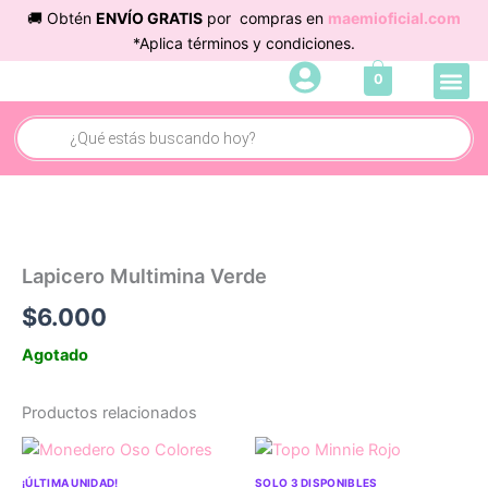
Ir
🚚 Obtén
ENVÍO GRATIS
por compras en
maemioficial.com
al
*Aplica términos y condiciones.
contenido
Me
0
Cuidado 
Búsqueda
de
productos
Lapicero Multimina Verde
$
6.000
Agotado
Productos relacionados
¡ÚLTIMA UNIDAD!
SOLO 3 DISPONIBLES