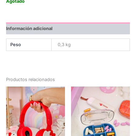
Agotado
Información adicional
Peso
0,3 kg
Productos relacionados
Original
Current
price
price
was:
is:
$15.000.
$7.500.