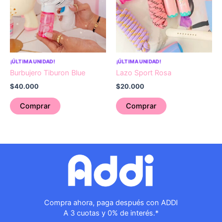
¡ÚLTIMA UNIDAD!
¡ÚLTIMA UNIDAD!
Burbujero Tiburon Blue
Lazo Sport Rosa
$
40.000
$
20.000
Comprar
Comprar
Compra ahora, paga después con ADDI
A 3 cuotas y 0% de interés.*