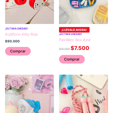
¡ÚLTIMA UNIDAD!
¡LLÉVALO AHORA!
Audifono Kitty Rojo
¡ÚLTIMA UNIDAD!
Pastillero Box Azul
$
90.000
$
7.500
$
15.000
Comprar
Comprar