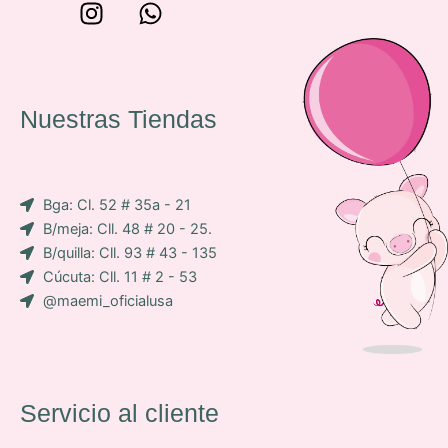
W
I
W
o
n
h
n
s
a
c
t
t
e
a
s
Nuestras Tiendas
p
g
a
-
r
p
i
a
p
Bga: Cl. 52 # 35a - 21
c
m
B/meja: Cll. 48 # 20 - 25.
o
B/quilla: Cll. 93 # 43 - 135
n
Cúcuta: Cll. 11 # 2 - 53
-
@maemi_oficialusa
f
a
c
e
b
Servicio al cliente
o