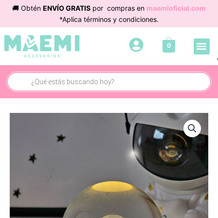
Ir
🚚 Obtén
ENVÍO GRATIS
por compras en
maemioficial.com
al
*Aplica términos y condiciones.
contenido
Me
0
Búsqueda
de
productos